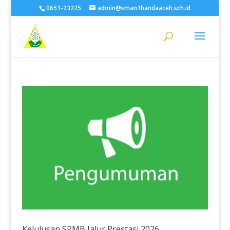
0651-23225
admin@sman1bandaaceh.sch.id
Kelulusan SPMB Jalur Prestasi 2026