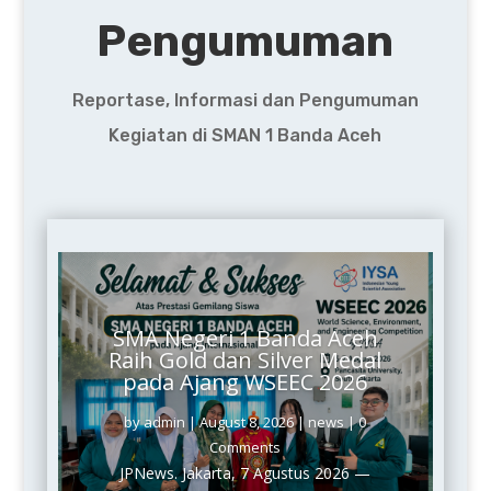
Pengumuman
Reportase, Informasi dan Pengumuman
Kegiatan di SMAN 1 Banda Aceh
SMA Negeri 1 Banda Aceh
Raih Gold dan Silver Medal
pada Ajang WSEEC 2026
by
admin
|
August 8, 2026
|
news
| 0
Comments
JPNews. Jakarta, 7 Agustus 2026 —