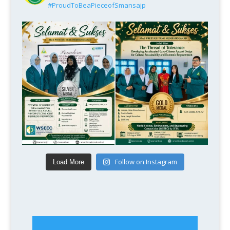
#ProudToBeaPieceofSmansajp
Follow on Instagram
Load More