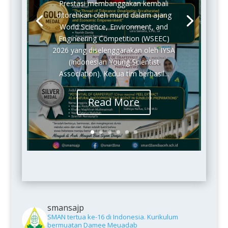
Prestasi membanggakan kembali
ditorehkan oleh murid dalam ajang
World Science, Environment, and
Engineering Competition (WSEEC)
2026 yang diselenggarakan oleh IYSA
(Indonesian Young Scientist
Association). Kedua tim berhasil...
Read More
smansajp
SMAN tertua ke-16 di Indonesia.
Kurikulum
bermuatan Damee Meuadab