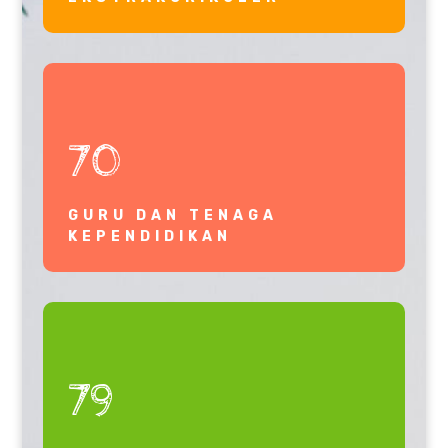
70
GURU DAN TENAGA
KEPENDIDIKAN
79