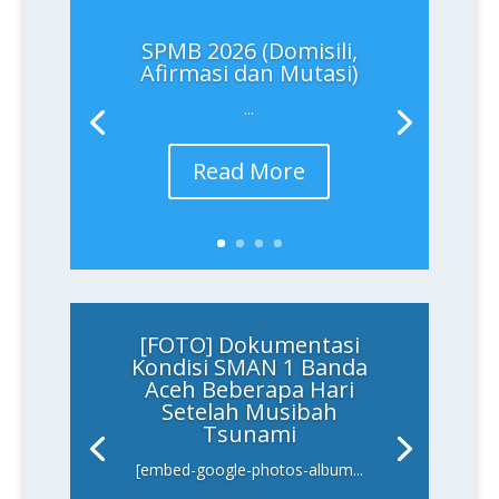
SPMB 2026 (Domisili,
Afirmasi dan Mutasi)
...
Read More
[FOTO] Dokumentasi
Kondisi SMAN 1 Banda
Aceh Beberapa Hari
Setelah Musibah
Tsunami
[embed-google-photos-album...