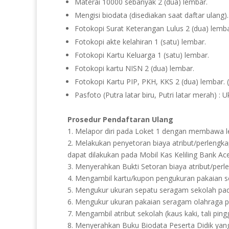
Materai 10000 sebanyak 2 (dua) lembar.
Mengisi biodata (disediakan saat daftar ulang).
Fotokopi Surat Keterangan Lulus 2 (dua) lemba
Fotokopi akte kelahiran 1 (satu) lembar.
Fotokopi Kartu Keluarga 1 (satu) lembar.
Fotokopi kartu NISN 2 (dua) lembar.
Fotokopi Kartu PIP, PKH, KKS 2 (dua) lembar. (
Pasfoto (Putra latar biru, Putri latar merah) 
Prosedur Pendaftaran Ulang
1. Melapor diri pada Loket 1 dengan membawa lem
2. Melakukan penyetoran biaya atribut/perlengk
dapat dilakukan pada Mobil Kas Keliling Bank A
3. Menyerahkan Bukti Setoran biaya atribut/per
4. Mengambil kartu/kupon pengukuran pakaian s
5. Mengukur ukuran sepatu seragam sekolah pad
6. Mengukur ukuran pakaian seragam olahraga p
7. Mengambil atribut sekolah (kaus kaki, tali ping
8. Menyerahkan Buku Biodata Peserta Didik yang t