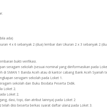
r.
bila ada)
: Ukuran 4 x 6 sebanyak 2 (dua) lembar dan Ukuran 2 x 3 sebanyak 2 (d
baran bukti verifikasi.
apan seragam sekolah (sesuai nominal yang diinformasikan pada Loket
ceh di SMAN 1 Banda Aceh atau di kantor cabang Bank Aceh Syariah te
lengkapan seragam sekolah pada Loket 1.
eragam sekolah dan Buku Biodata Peserta Didik.
a Loket 2.
ada Loket 2.
gang, dasi, topi, dan atribut lainnya) pada Loket 2
elah diisi beserta berkas syarat daftar ulang pada Loket 3.