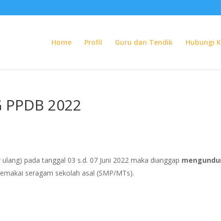
Home
Profil
Guru dan Tendik
Hubungi 
 PPDB 2022
tar ulang) pada tanggal 03 s.d. 07 Juni 2022 maka dianggap
mengundur
 memakai seragam sekolah asal (SMP/MTs).