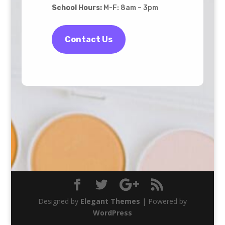
School Hours:
M-F: 8am – 3pm
Contact Us
Designed by
Elegant Themes
| Powered by
WordPress